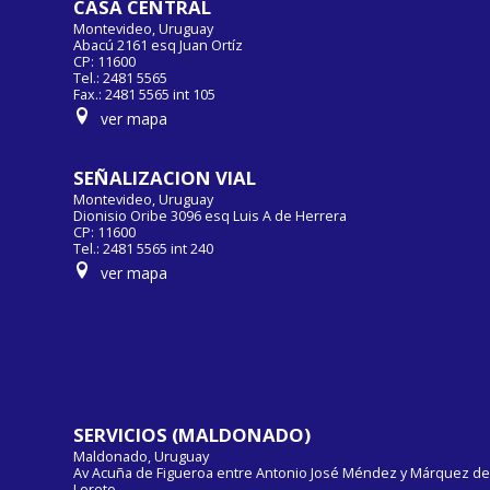
CASA CENTRAL
Montevideo, Uruguay
Abacú 2161 esq Juan Ortíz
CP: 11600
Tel.: 2481 5565
Fax.: 2481 5565 int 105
ver mapa
SEÑALIZACION VIAL
Montevideo, Uruguay
Dionisio Oribe 3096 esq Luis A de Herrera
CP: 11600
Tel.: 2481 5565 int 240
ver mapa
SERVICIOS (MALDONADO)
Maldonado, Uruguay
Av Acuña de Figueroa entre Antonio José Méndez y Márquez d
Loreto