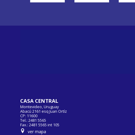
CASA CENTRAL
Montevideo, Uruguay
Abacú 2161 esq Juan Ortíz
CP: 11600
Tel.: 2481 5565
Fax.: 2481 5565 int 105
ver mapa